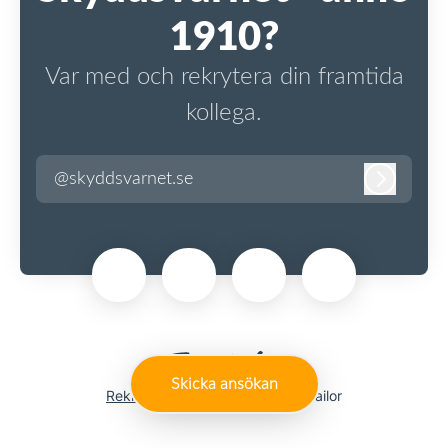
1910?
Var med och rekrytera din framtida
kollega.
@skyddsvarnet.se
Logga in
Skicka ansökan
Rekryteringsverktyg
från Teamtailor