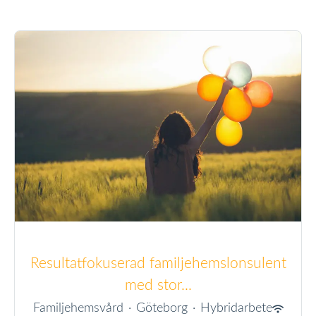
Resultatfokuserad familjehemslonsulent
med stor...
Familjehemsvård
·
Göteborg
·
Hybridarbete