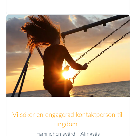
Vi söker en engagerad kontaktperson till
ungdom...
Familjehemsvård
·
Alingsås