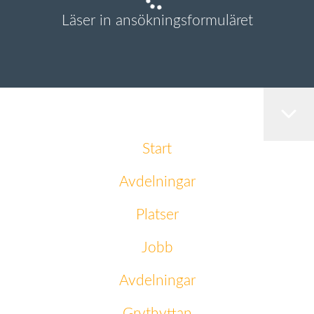
Läser in ansökningsformuläret
Start
Avdelningar
Platser
Jobb
Avdelningar
Grythyttan