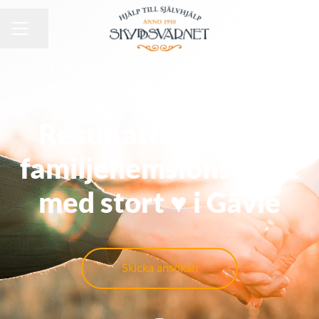
KARRIÄRMENY
Dela sidan
FAMILJEHEMSVÅRD
·
NORRA SVERIGE
·
DISTANSARBETE
Resultatfokuserad
familjehemslonsulent
med stort ♥️ i Gävle
Skicka ansökan