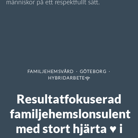
människor på ett respektfullt sätt.
FAMILJEHEMSVÅRD
·
GÖTEBORG
·
HYBRIDARBETE
Resultatfokuserad
familjehemslonsulent
med stort hjärta ♥️ i