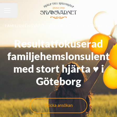
KARRIÄRMENY
Dela sidan
FAMILJEHEMSVÅRD
·
GÖTEBORG
·
HYBRIDARBETE
Resultatfokuserad
familjehemslonsulent
med stort hjärta ♥️ i
Göteborg
Skicka ansökan